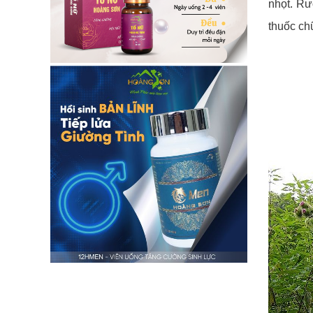
nhọt. Rư
thuốc ch