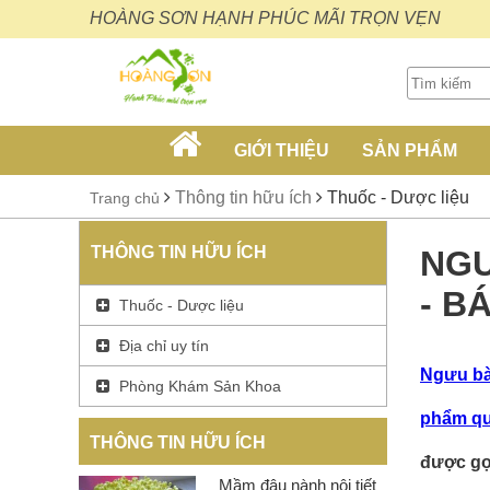
HOÀNG SƠN HẠNH PHÚC MÃI TRỌN VẸN
GIỚI THIỆU
SẢN PHẨM
Thông tin hữu ích
Thuốc - Dược liệu
Trang chủ
THÔNG TIN HỮU ÍCH
NGƯ
- B
Thuốc - Dược liệu
Địa chỉ uy tín
Ngưu b
Phòng Khám Sản Khoa
phẩm qu
THÔNG TIN HỮU ÍCH
được gọi
Mầm đậu nành nội tiết