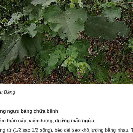
ưu Bàng
ng ngưu bàng chữa bệnh
êm thận cấp, viêm họng, dị ứng mẩn ngứa:
g tử (1/2 sao 1/2 sống), bèo cái sao khô lượng bằng nhau. 