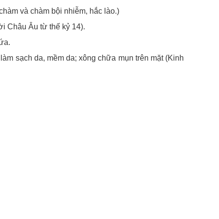
hàm và chàm bội nhiễm, hắc lào.)
i Châu Âu từ thế kỷ 14).
ứa.
 làm sạch da, mềm da; xông chữa mụn trên mặt (Kinh