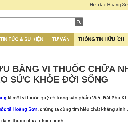
Hợp tác Hoàng S
TIN TỨC & SỰ KIỆN
TƯ VẤN
THÔNG TIN HỮU ÍCH
U BÀNG VỊ THUỐC CHỮA NH
ÁO SỨC KHỎE ĐỜI SỐNG
àng
là một vị thuốc quý có trong sản phẩm Viên Đặt Phụ K
ốc tế Hoàng Sơn
, chúng ta cùng tìm hiểu chất kháng sinh
 là vị thuốc chữa nhiều bệnh.