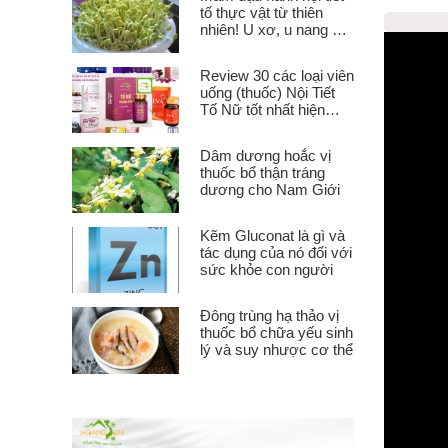
tố thực vật từ thiên
nhiên! U xơ, u nang có
uống được không?
Review 30 các loại viên
uống (thuốc) Nội Tiết
Tố Nữ tốt nhất hiện
nay.
Dâm dương hoắc vị
thuốc bổ thận tráng
dương cho Nam Giới
Kẽm Gluconat là gì và
tác dụng của nó đối với
sức khỏe con người
Đông trùng hạ thảo vị
thuốc bổ chữa yếu sinh
lý và suy nhược cơ thể