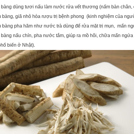
bàng dùng tươi nấu làm nước rửa vết thương (nấm bàn chân, c
 bàng, giã nhỏ hòa rượu trị bệnh phong (kinh nghiệm của ngườ
 bàng pha hãm như nước trà dùng để rửa mặt trị mụn, mẩn ng
bàng nấu chín, pha nước tắm, giúp ra mồ hôi, chữa mẩn ngứa
hổ biến ở Nhật).