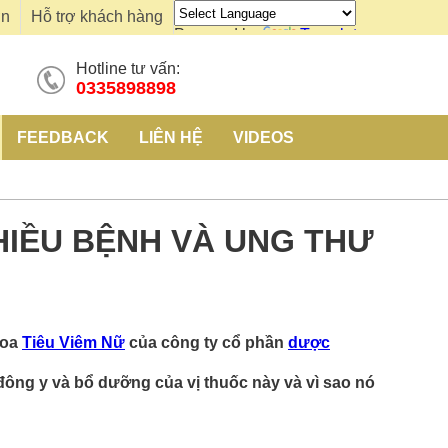
ơn
Hỗ trợ khách hàng
Powered by
Translate
Hotline tư vấn:
0335898898
FEEDBACK
LIÊN HỆ
VIDEOS
IỀU BỆNH VÀ UNG THƯ
hoa
Tiêu Viêm Nữ
của công ty cổ phần
dược
 đông y và bổ dưỡng của vị thuốc này và vì sao nó