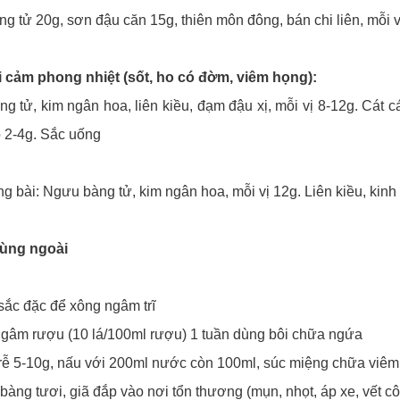
g tử 20g, sơn đậu căn 15g, thiên môn đông, bán chi liên, mỗi 
i cảm phong nhiệt (sốt, ho có đờm, viêm họng):
 tử, kim ngân hoa, liên kiều, đạm đậu xị, mỗi vị 8-12g. Cát cán
 2-4g. Sắc uống
g bài: Ngưu bàng tử, kim ngân hoa, mỗi vị 12g. Liên kiều, kinh
ùng ngoài
 sắc đặc để xông ngâm trĩ
ngâm rượu (10 lá/100ml rượu) 1 tuần dùng bôi chữa ngứa
rễ 5-10g, nấu với 200ml nước còn 100ml, súc miệng chữa viêm n
bàng tươi, giã đắp vào nơi tổn thương (mụn, nhọt, áp xe, vết cô