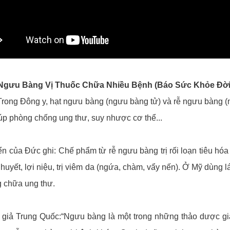
1: Ngưu Bàng Vị Thuốc Chữa Nhiều Bệnh (Báo Sức Khỏe Đờ
rong Đông y, hạt ngưu bàng (ngưu bàng tử) và rễ ngưu bàng 
iúp phòng chống ung thư, suy nhược cơ thể...
n của Đức ghi: Chế phẩm từ rễ ngưu bàng trị rối loạn tiêu hó
t huyết, lợi niệu, trị viêm da (ngứa, chàm, vẩy nến). Ở Mỹ dùng
 chữa ung thư.
 giả Trung Quốc:“Ngưu bàng là một trong những thảo dược giả