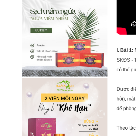
I. Bài 
SKĐS - T
có thể g
Dược điể
hôi), má
để phòng
Theo tác