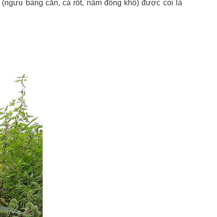
(ngưu bàng căn, cà rốt, nấm đông khô) được coi là