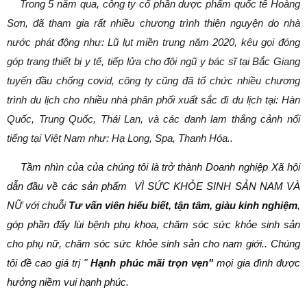
Trong 5 năm qua, công ty cổ phần dược phẩm quốc tế Hoàng
Sơn, đã tham gia rất nhiều chương trình thiện nguyện do nhà
nước phát động như: Lũ lụt miền trung năm 2020, kêu gọi đóng
góp trang thiết bị y tế, tiếp lửa cho đội ngũ y bác sĩ tại Bắc Giang
tuyến đầu chống covid, công ty cũng đã tổ chức nhiều chương
trình du lịch cho nhiều nhà phân phối xuất sắc đi du lịch tại: Hàn
Quốc, Trung Quốc, Thái Lan, và các danh lam thắng cảnh nổi
tiếng tại Việt Nam như: Hạ Long, Spa, Thanh Hóa..
Tầm nhìn của của chúng tôi là trở thành Doanh nghiệp Xã hội
dẫn đầu về các sản phẩm VÌ SỨC KHỎE SINH SẢN NAM VÀ
NỮ với chuỗi
Tư vấn viên hiểu biết, tận tâm, giàu kinh nghiệm
,
góp phần đẩy lùi bệnh phụ khoa, chăm sóc sức khỏe sinh sản
cho phụ nữ, chăm sóc sức khỏe sinh sản cho nam giới.. Chúng
tôi đề cao giá trị "
Hạnh phúc mãi trọn vẹn"
mọi gia đình được
hưởng niềm vui hạnh phúc.