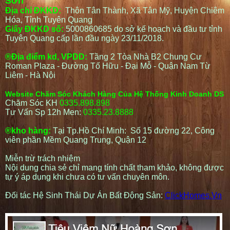
Sơn
Địa chỉ ĐKKD:
Thôn Tân Thành, Xã Tân Mỹ, Huyện Chiêm
Hóa, Tỉnh Tuyên Quang
Giấy ĐKKD số:
5000860685 do sở kế hoạch và đầu tư tỉnh
Tuyên Quang cấp lần đầu ngày 23/11/2018.
®Địa điểm kd, VPDD:
Tầng 2 Tòa Nhà B2 Chung Cư
Roman Plaza - Đường Tố Hữu - Đại Mỗ - Quận Nam Từ
Liêm - Hà Nội
Website Chăm Sóc Khách Hàng Của Hệ Thống Kinh Doanh DS
Chăm Sóc KH
0335.898.898
Tư Vấn Sp 12h Men:
0335.23.8888
®kho hàng:
Tại Tp.Hồ Chí Minh: Số 15 đường 22, Công
viên phần Mềm Quang Trung, Quận 12
Miễn trừ trách nhiệm
Nội dung chia sẻ chỉ mang tính chất tham khảo, không được
tự ý áp dụng khi chưa có tư vấn chuyên môn.
Đối tác Hệ Sinh Thái Dự Án Bất Động Sản:
ClickHomes.Vn