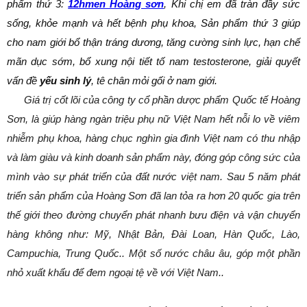
phẩm thứ 3:
12hmen Hoàng sơn
, Khi chị em đã tràn đầy sức
sống, khỏe mạnh và hết bệnh phụ khoa, Sản phẩm thứ 3 giúp
cho nam giới bổ thận tráng dương, tăng cường sinh lực, hạn chế
mãn dục sớm, bổ xung nội tiết tố nam testosterone, giải quyết
vấn đề
yếu sinh lý
, tê chân mỏi gối ở nam giới.
Giá trị cốt lõi của công ty cổ phần dược phẩm Quốc tế Hoàng
Sơn, là giúp hàng ngàn triệu phụ nữ Việt Nam hết nỗi lo về viêm
nhiễm phụ khoa, hàng chục nghìn gia đình Việt nam có thu nhập
và làm giàu và kinh doanh sản phẩm này, đóng góp công sức của
mình vào sự phát triển của đất nước việt nam. Sau 5 năm phát
triển sản phẩm của Hoàng Sơn đã lan tỏa ra hơn 20 quốc gia trên
thế giới theo đường chuyển phát nhanh bưu điện và vận chuyển
hàng không như: Mỹ, Nhật Bản, Đài Loan, Hàn Quốc, Lào,
Campuchia, Trung Quốc.. Một số nước châu âu, góp một phần
nhỏ xuất khẩu để đem ngoại tệ về với Việt Nam..