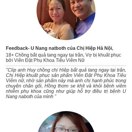
Feedback- U Nang natboth của Chị Hiệp Hà Nội,
18+ Chồng bắt quả tang ngay tại trận, Vợ bị khuất phục
bởi Viên Đặt Phụ Khoa Tiêu Viêm Nữ
"Clip anh Huy chồng chị Hiệp bắt quả tang ngay tại trận,
Chị Hiệp khuất phục sản phẩm Viên Đặt Phụ Khoa Tiêu
Viêm nữ, nhờ sản phẩm này mà anh chị hạnh phúc trong
chuyện chăn gối, Hồng thơm se khít và khỏi bệnh viêm
nhiễm phụ khoa cũng như giúp hỗ trợ điều trị bệnh U
Nang naboth của mình "