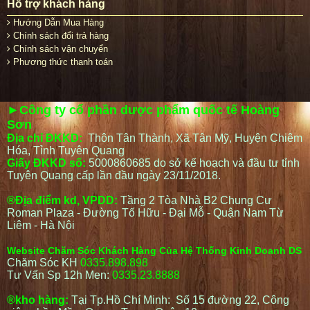
Hỗ trợ khách hàng
Hướng Dẫn Mua Hàng
Chính sách đổi trả hàng
Chính sách vận chuyển
Phương thức thanh toán
►Công ty cổ phần dược phẩm quốc tế Hoàng
Sơn
Địa chỉ ĐKKD:
Thôn Tân Thành, Xã Tân Mỹ, Huyện Chiêm
Hóa, Tỉnh Tuyên Quang
Giấy ĐKKD số:
5000860685 do sở kế hoạch và đầu tư tỉnh
Tuyên Quang cấp lần đầu ngày 23/11/2018.
®Địa điểm kd, VPDD:
Tầng 2 Tòa Nhà B2 Chung Cư
Roman Plaza - Đường Tố Hữu - Đại Mỗ - Quận Nam Từ
Liêm - Hà Nội
Website Chăm Sóc Khách Hàng Của Hệ Thống Kinh Doanh DS
Chăm Sóc KH
0335.898.898
Tư Vấn Sp 12h Men:
0335.23.8888
®kho hàng:
Tại Tp.Hồ Chí Minh: Số 15 đường 22, Công