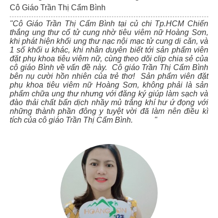
Cô Giáo Trần Thị Cẩm Bình
"Cô Giáo Trần Thị Cẩm Bình tại củ chi Tp.HCM Chiến
thắng ung thư cổ tử cung nhờ tiêu viêm nữ Hoàng Sơn,
khi phát hiện khối ung thư nạc nội mạc tử cung di căn, và
1 số khối u khác, khi nhân duyên biết tới sản phẩm viên
đặt phụ khoa tiêu viêm nữ, cùng theo dõi clip chia sẻ của
cô giáo Bình về vấn đề này. Cô giáo Trần Thị Cẩm Bình
bên nụ cười hồn nhiên của trẻ thơ! Sản phẩm viên đặt
phụ khoa tiêu viêm nữ Hoàng Sơn, không phải là sản
phẩm chữa ung thư nhưng với đăng ký giúp làm sạch và
đào thải chất bẩn dịch nhầy mủ trắng khí hư ứ đọng với
những thành phần đông y tuyệt vời đã làm nên điều kì
tích của cô giáo Trần Thị Cẩm Bình. "