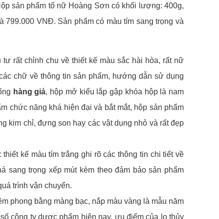
ộp sản phẩm tố nữ Hoàng Sơn có khối lượng: 400g,
là 799.000 VNĐ. Sản phẩm có màu tím sang trọng và
 rất chỉnh chu về thiết kế màu sắc hài hòa, rất nữ
 các chữ về thông tin sản phẩm, hướng dẫn sử dụng
hống
hàng giả
, hộp mở kiểu lắp gập khóa hộp là nam
ẩm chức năng khá hiện đại và bắt mắt, hộp sản phẩm
g kim chỉ, đựng son hay các vật dụng nhỏ và rất đẹp
t kế màu tím trắng ghi rõ các thông tin chi tiết về
khá sang trọng xếp mút kèm theo đảm bảo sản phẩm
quá trình vận chuyển.
niêm phong bằng màng bạc, nắp màu vàng là mẫu năm
 số công ty dược phẩm hiện nay, ưu điểm của lọ thủy