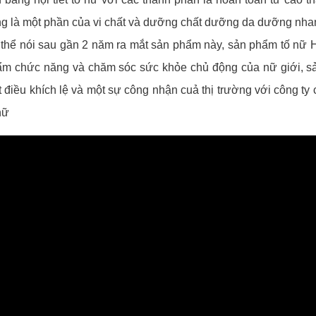
g là một phần của vi chất và dưỡng chất dưỡng da dưỡng nha
thể nói sau gần 2 năm ra mắt sản phẩm này, sản phẩm tố nữ 
m chức năng và chăm sóc sức khỏe chủ động của nữ giới, sản
 điều khích lệ và một sự công nhận cuả thị trường với công 
 nữ