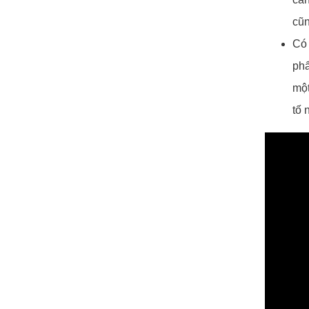
cũn
Có 
phẩ
một
tố