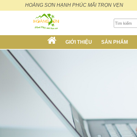
HOÀNG SƠN HẠNH PHÚC MÃI TRỌN VẸN
GIỚI THIỆU
SẢN PHẨM