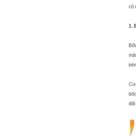
có 
1. 
Bốc
mặt
kèm
Cườ
bốc
đổi