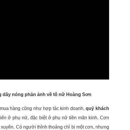
ng dây nóng phản ảnh về tố nữ Hoàng Sơn
mua hàng cũng như hợp tác kinh doanh,
quý khách
iến ở phụ nữ, đặc biệt ở phụ nữ tiền mãn kinh. Cơn
 xuyên. Có người thỉnh thoảng chỉ bị một cơn, nhưng