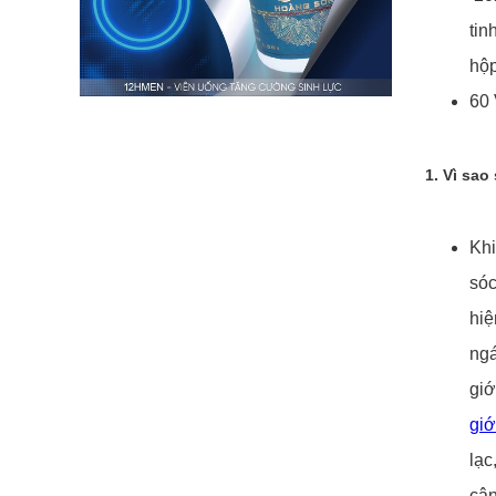
tin
hộp
60 
1. Vì sa
Khi
sóc
hiệ
ngá
giớ
giớ
lạc
cân