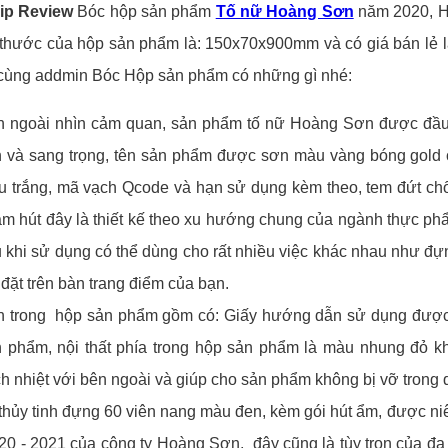
lip Review
Bóc hộp sản phẩm
Tố nữ Hoàng Sơn
năm 2020, H
 thước của hộp sản phẩm là: 150x70x900mm và có giá bán lẻ 
 cùng addmin Bóc Hộp sản phẩm có những gì nhé:
 ngoài nhìn cảm quan, sản phẩm tố nữ Hoàng Sơn được đầu tư
h và sang trọng, tên sản phẩm được sơn màu vàng bóng gold
 trắng, mã vạch Qcode và hạn sử dụng kèm theo, tem đứt c
m hút đây là thiết kế theo xu hướng chung của ngành thực ph
 khi sử dụng có thể dùng cho rất nhiều việc khác nhau như đựn
 đặt trên bàn trang điểm của bạn.
 trong hộp sản phẩm gồm có: Giấy hướng dẫn sử dụng được thiế
 phẩm, nội thất phía trong hộp sản phẩm là màu nhung đỏ 
h nhiệt với bên ngoài và giúp cho sản phẩm không bị vỡ trong 
thủy tinh đựng 60 viên nang màu đen, kèm gói hút ẩm, được 
0 - 2021 của công ty Hoàng Sơn, đây cũng là tùy trọn của đa