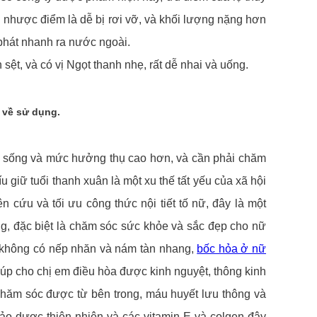
ên nhược điểm là dễ bị rơi vỡ, và khối lượng nặng hơn
phát nhanh ra nước ngoài.
 sệt, và có vị Ngọt thanh nhẹ, rất dễ nhai và uống.
g về sử dụng.
c sống và mức hưởng thụ cao hơn, và cần phải chăm
iữ tuổi thanh xuân là một xu thế tất yếu của xã hội
 cứu và tối ưu công thức nội tiết tố nữ, đây là một
, đặc biệt là chăm sóc sức khỏe và sắc đẹp cho nữ
, không có nếp nhăn và nám tàn nhang,
bốc hỏa ở nữ
giúp cho chị em điều hòa được kinh nguyệt, thông kinh
chăm sóc được từ bên trong, máu huyết lưu thông và
hảo dược thiên nhiên và các vitamin E và colgen đây