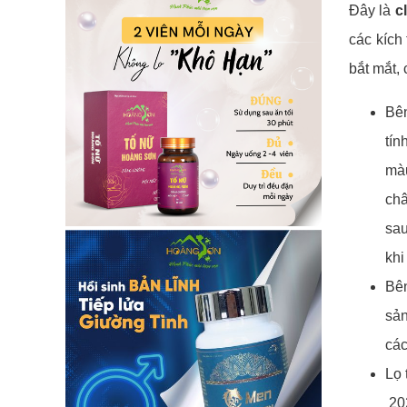
Đây là
c
các kích
bắt mắt,
Bên
tín
màu
châ
sau
khi
Bên
sản
các
Lọ 
202