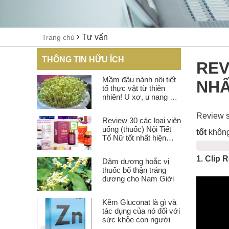
Tư vấn
Trang chủ
THÔNG TIN HỮU ÍCH
REV
Mầm đậu nành nội tiết
NHẤ
tố thực vật từ thiên
nhiên! U xơ, u nang có
uống được không?
Review s
Review 30 các loại viên
uống (thuốc) Nội Tiết
tốt
không
Tố Nữ tốt nhất hiện
nay.
1. Clip
Dâm dương hoắc vị
thuốc bổ thận tráng
dương cho Nam Giới
Kẽm Gluconat là gì và
tác dụng của nó đối với
sức khỏe con người