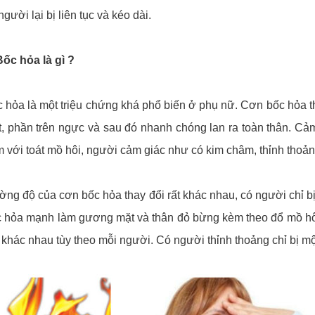
người lại bị liên tục và kéo dài.
Bốc hỏa là gì ?
 hỏa là một triệu chứng khá phổ biến ở phụ nữ. Cơn bốc hỏa 
, phần trên ngực và sau đó nhanh chóng lan ra toàn thân. Cảm 
 với toát mồ hôi, người cảm giác như có kim châm, thỉnh thoản
ng độ của cơn bốc hỏa thay đổi rất khác nhau, có người chỉ bị
 hỏa mạnh làm gương mặt và thân đỏ bừng kèm theo đổ mồ hôi
 khác nhau tùy theo mỗi người. Có người thỉnh thoảng chỉ bị một