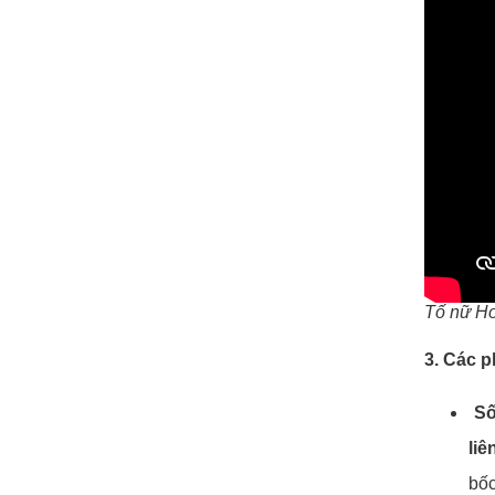
Tố nữ Ho
3. Các 
Số
liê
bốc