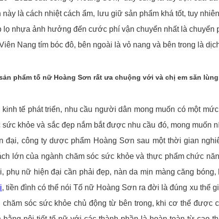
h này là cách nhiệt cách ẩm, lưu giữ sản phẩm khá tốt, tuy nhi
 lọ nhựa ảnh hưởng đến cước phí vận chuyển nhất là chuyển 
Viên Nang tím bóc đô, bên ngoài là vỏ nang và bên trong là dịch
o sản phẩm tố nữ Hoàng Sơn rất ưa chuộng với và chị em săn lùn
 kinh tế phát triển, nhu cầu người dân mong muốn có một mứ
 sức khỏe và sắc đẹp nắm bắt được nhu cầu đó, mong muốn níu g
n đại, công ty dược phẩm Hoàng Sơn sau một thời gian nghiên
ch lớn của ngành chăm sóc sức khỏe và thực phẩm chức năng
i, phụ nữ hiện đại cần phải đẹp, nàn da mịn màng căng bóng
i
, tiền đình có thể nói Tố nữ Hoàng Sơn ra đời là đúng xu thế 
, chăm sóc sức khỏe chủ động từ bên trong, khi cơ thể được 
 bằng nội tiết tố nữ với các thành phần là hoàn toàn từ cao t