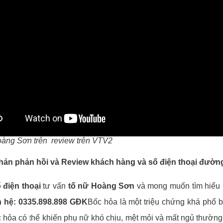
àng Sơn trên review trên VTV2
phản phản hồi và Review khách hàng và số điện thoại đườ
 điện thoại
tư vấn
tố nữ Hoàng Sơn
và mong muốn tìm hiểu 
n hệ: 0335.898.898 GĐK
Bốc hỏa là một triệu chứng khá phổ b
 hỏa có thể khiến phụ nữ khó chịu, mệt mỏi và mất ngủ thường