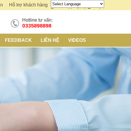
ơn
Hỗ trợ khách hàng
Powered by
Translate
Hotline tư vấn:
0335898898
FEEDBACK
LIÊN HỆ
VIDEOS