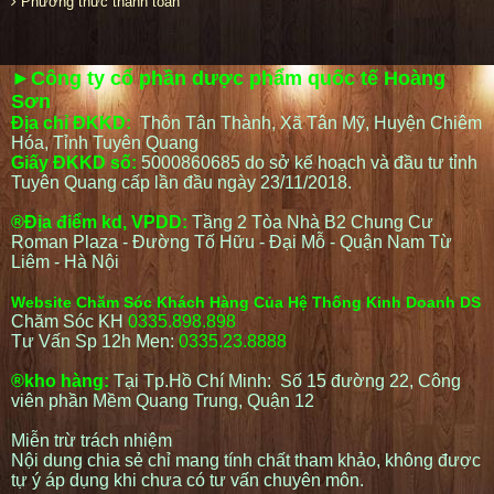
Phương thức thanh toán
►Công ty cổ phần dược phẩm quốc tế Hoàng
Sơn
Địa chỉ ĐKKD:
Thôn Tân Thành, Xã Tân Mỹ, Huyện Chiêm
Hóa, Tỉnh Tuyên Quang
Giấy ĐKKD số:
5000860685 do sở kế hoạch và đầu tư tỉnh
Tuyên Quang cấp lần đầu ngày 23/11/2018.
®Địa điểm kd, VPDD:
Tầng 2 Tòa Nhà B2 Chung Cư
Roman Plaza - Đường Tố Hữu - Đại Mỗ - Quận Nam Từ
Liêm - Hà Nội
Website Chăm Sóc Khách Hàng Của Hệ Thống Kinh Doanh DS
Chăm Sóc KH
0335.898.898
Tư Vấn Sp 12h Men:
0335.23.8888
®kho hàng:
Tại Tp.Hồ Chí Minh: Số 15 đường 22, Công
viên phần Mềm Quang Trung, Quận 12
Miễn trừ trách nhiệm
Nội dung chia sẻ chỉ mang tính chất tham khảo, không được
tự ý áp dụng khi chưa có tư vấn chuyên môn.