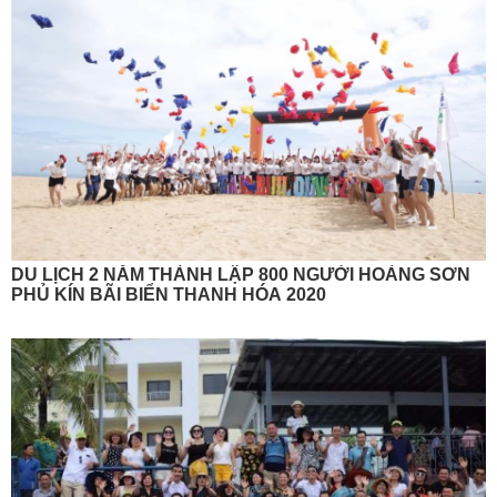
DU LỊCH 2 NĂM THÀNH LẬP 800 NGƯỜI HOÀNG SƠN
PHỦ KÍN BÃI BIỂN THANH HÓA 2020