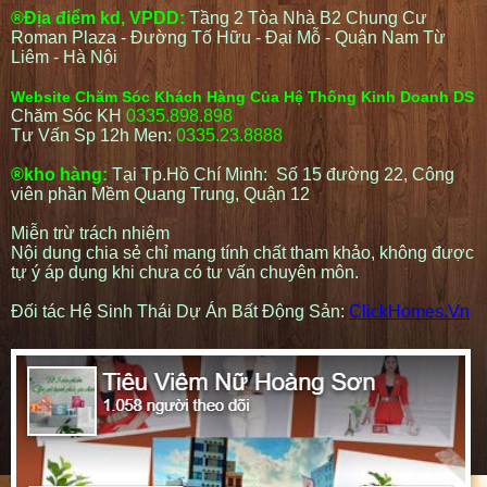
®Địa điểm kd, VPDD:
Tầng 2 Tòa Nhà B2 Chung Cư
Roman Plaza - Đường Tố Hữu - Đại Mỗ - Quận Nam Từ
Liêm - Hà Nội
Website Chăm Sóc Khách Hàng Của Hệ Thống Kinh Doanh DS
Chăm Sóc KH
0335.898.898
Tư Vấn Sp 12h Men:
0335.23.8888
®kho hàng:
Tại Tp.Hồ Chí Minh: Số 15 đường 22, Công
viên phần Mềm Quang Trung, Quận 12
Miễn trừ trách nhiệm
Nội dung chia sẻ chỉ mang tính chất tham khảo, không được
tự ý áp dụng khi chưa có tư vấn chuyên môn.
Đối tác Hệ Sinh Thái Dự Án Bất Động Sản:
ClickHomes.Vn