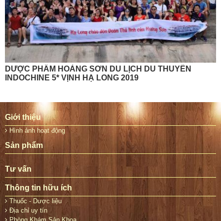
DƯỢC PHẨM HOÀNG SƠN DU LỊCH DU THUYỀN
INDOCHINE 5* VỊNH HẠ LONG 2019
Giới thiệu
Hình ảnh hoạt động
Sản phẩm
Tư vấn
Thông tin hữu ích
Thuốc - Dược liệu
Địa chỉ uy tín
Phòng Khám Sản Khoa