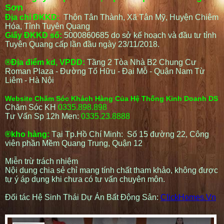
Sơn
Địa chỉ ĐKKD:
Thôn Tân Thành, Xã Tân Mỹ, Huyện Chiêm
Hóa, Tỉnh Tuyên Quang
Giấy ĐKKD số:
5000860685 do sở kế hoạch và đầu tư tỉnh
Tuyên Quang cấp lần đầu ngày 23/11/2018.
®Địa điểm kd, VPDD:
Tầng 2 Tòa Nhà B2 Chung Cư
Roman Plaza - Đường Tố Hữu - Đại Mỗ - Quận Nam Từ
Liêm - Hà Nội
Website Chăm Sóc Khách Hàng Của Hệ Thống Kinh Doanh DS
Chăm Sóc KH
0335.898.898
Tư Vấn Sp 12h Men:
0335.23.8888
®kho hàng:
Tại Tp.Hồ Chí Minh: Số 15 đường 22, Công
viên phần Mềm Quang Trung, Quận 12
Miễn trừ trách nhiệm
Nội dung chia sẻ chỉ mang tính chất tham khảo, không được
tự ý áp dụng khi chưa có tư vấn chuyên môn.
Đối tác Hệ Sinh Thái Dự Án Bất Động Sản:
ClickHomes.Vn