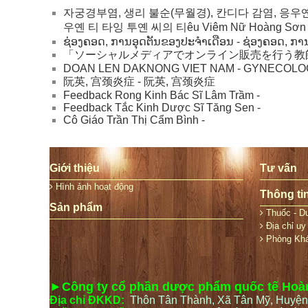
자궁경부염, 생리 불순(무월경), 칸디다 감염, 응우옌 티 
우옌 티 타잉 투옌 씨의 티êu Viêm Nữ Hoàng Sơn 
ຊ່ອງຄອດ, ການອຸດຕັນຂອງປະຈໍາເດືອນ - ຊ່ອງຄອດ, ກາ
「ソーシャルメディアでオンライン販売を行う教
DOAN LEN DAKNONG VIET NAM - GYNECOLOG
阮英, 宫颈炎症 - 阮英, 宫颈炎症
Feedback Rong Kinh Bác Sĩ Lâm Trầm -
Feedback Tắc Kinh Dược Sĩ Tăng Sen -
Cô Giáo Trần Thị Cẩm Bình -
Giới thiệu
Tư vấn
Hình ảnh hoạt động
Thông ti
Sản phẩm
Thuốc - Dư
Địa chỉ uy 
Phòng Kh
►Công ty cổ phần dược phẩm quốc tế Ho
Địa chỉ ĐKKD:
Thôn Tân Thành, Xã Tân Mỹ, Huyện