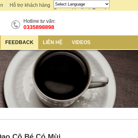
ơn
Hỗ trợ khách hàng
Powered by
Translate
Hotline tư vấn:
0335898898
FEEDBACK
LIÊN HỆ
VIDEOS
ạo Cô Bé Có Mùi