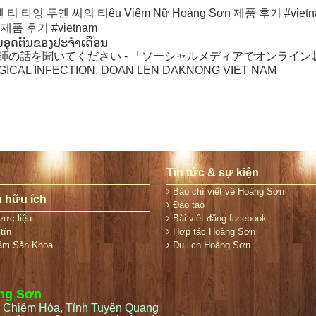
타잉 투옌 씨의 티êu Viêm Nữ Hoàng Sơn 제품 후기 #viet
제품 후기 #vietnam
ນອຸດຕັນຂອງປະຈໍາເດືອນ
師の話を聞いてください - 「ソーシャルメディアでオンライ
ICAL INFECTION, DOAN LEN DAKNONG VIET NAM
Tin tức & sự kiện
Báo chí viết về Hoàng Sơn
n hữu ích
Đào tạo
ợc liệu
Bài viết đăng facebook
tín
Hợp tác Hoàng Sơn
ám Sản Khoa
Du lịch Hoàng Sơn
àng Sơn
 Chiêm Hóa, Tỉnh Tuyên Quang