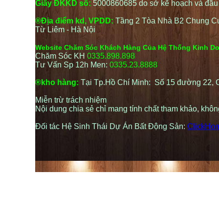
Giấy ĐKKD số:
5000860685 do sở kế hoạch và đầu t
®Địa điểm kd, VPDD:
Tầng 2 Tòa Nhà B2 Chung C
Từ Liêm - Hà Nội
Website Chăm Sóc Khách Hàng Của Hệ Thống Kinh D
Chăm Sóc KH
0335.898.898
Tư Vấn Sp 12h Men:
0335.23.8888
®kho hàng:
Tại Tp.Hồ Chí Minh: Số 15 đường 22,
Miễn trừ trách nhiệm
Nội dung chia sẻ chỉ mang tính chất tham khảo, khô
Đối tác Hệ Sinh Thái Dự Án Bất Động Sản:
ClickHo