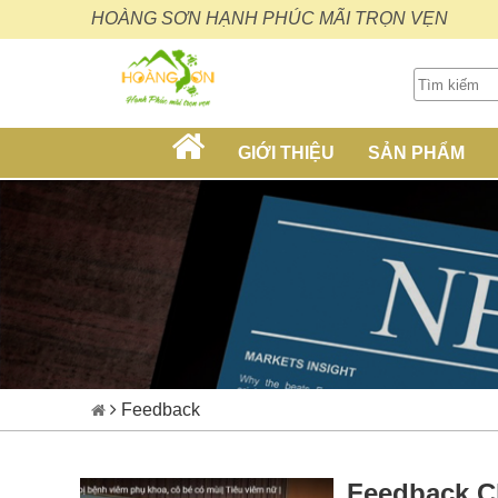
HOÀNG SƠN HẠNH PHÚC MÃI TRỌN VẸN
GIỚI THIỆU
SẢN PHẨM
Feedback
Feedback C