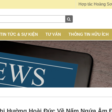
Hợp tác Hoàng S
TIN TỨC & SỰ KIỆN
TƯ VẤN
THÔNG TIN HỮU ÍCH
hị Hường Hoài Đức Về Nấm Ngứa Âm Đ