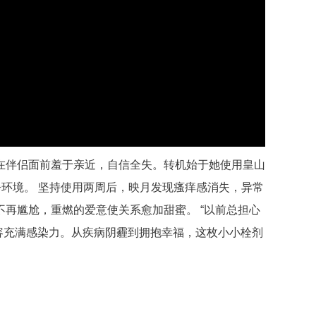
在伴侣面前羞于亲近，自信全失。转机始于她使用皇山
净环境。 坚持使用两周后，映月发现瘙痒感消失，异常
再尴尬，重燃的爱意使关系愈加甜蜜。 “以前总担心
容充满感染力。从疾病阴霾到拥抱幸福，这枚小小栓剂