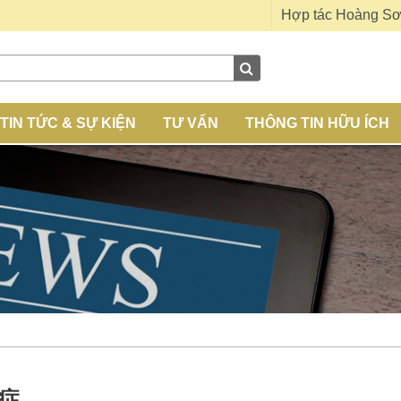
Hợp tác Hoàng S
TIN TỨC & SỰ KIỆN
TƯ VẤN
THÔNG TIN HỮU ÍCH
炎症