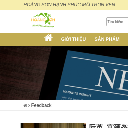
HOÀNG SƠN HẠNH PHÚC MÃI TRỌN VẸN
GIỚI THIỆU
SẢN PHẨM
Feedback
阮英, 宫颈