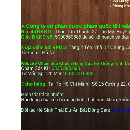
Địa chỉ uy 
Phòng Kh
►Công ty cổ phần dược phẩm quốc tế Ho
Địa chỉ ĐKKD:
Thôn Tân Thành, Xã Tân Mỹ, Huyện
Giấy ĐKKD số:
5000860685 do sở kế hoạch và đầu t
®Địa điểm kd, VPDD:
Tầng 2 Tòa Nhà B2 Chung C
Từ Liêm - Hà Nội
Website Chăm Sóc Khách Hàng Của Hệ Thống Kinh D
Chăm Sóc KH
0335.898.898
Tư Vấn Sp 12h Men:
0335.23.8888
®kho hàng:
Tại Tp.Hồ Chí Minh: Số 15 đường 22,
Miễn trừ trách nhiệm
Nội dung chia sẻ chỉ mang tính chất tham khảo, khô
Đối tác Hệ Sinh Thái Dự Án Bất Động Sản:
ClickHo