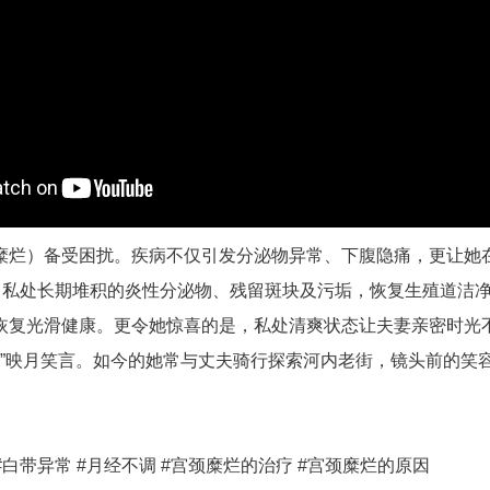
糜烂）备受困扰。疾病不仅引发分泌物异常、下腹隐痛，更让她
出私处长期堆积的炎性分泌物、残留斑块及污垢，恢复生殖道洁
恢复光滑健康。更令她惊喜的是，私处清爽状态让夫妻亲密时光不
。”映月笑言。如今的她常与丈夫骑行探索河内老街，镜头前的笑
。
 #白带异常 #月经不调 #宫颈糜烂的治疗 #宫颈糜烂的原因