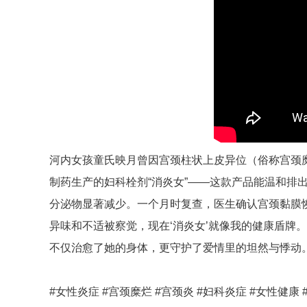
河内女孩童氏映月曾因宫颈柱状上皮异位（俗称宫颈
制药生产的妇科栓剂“消炎女”——这款产品能温和排
分泌物显著减少。一个月时复查，医生确认宫颈黏膜
异味和不适被察觉，现在‘消炎女’就像我的健康盾牌
不仅治愈了她的身体，更守护了爱情里的坦然与悸动
#女性炎症 #宫颈糜烂 #宫颈炎 #妇科炎症 #女性健康