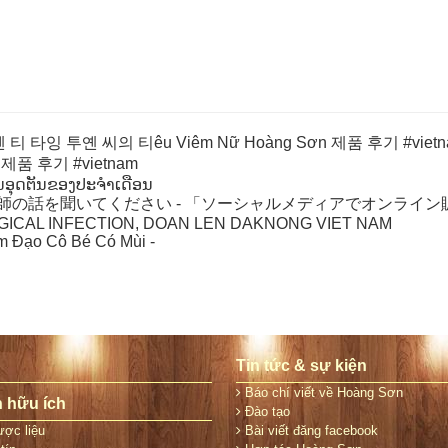
타잉 투옌 씨의 티êu Viêm Nữ Hoàng Sơn 제품 후기 #viet
제품 후기 #vietnam
ນອຸດຕັນຂອງປະຈໍາເດືອນ
師の話を聞いてください - 「ソーシャルメディアでオンライ
ICAL INFECTION, DOAN LEN DAKNONG VIET NAM
 Đạo Cô Bé Có Mùi -
Tin tức & sự kiện
Báo chí viết về Hoàng Sơn
n hữu ích
Đào tạo
ợc liệu
Bài viết đăng facebook