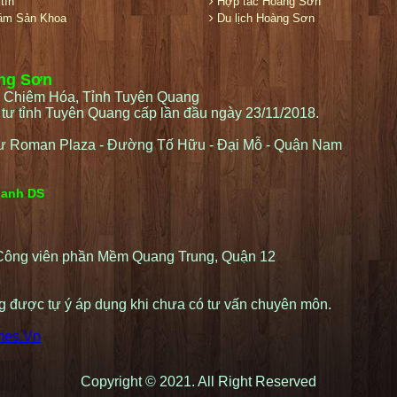
tín
Hợp tác Hoàng Sơn
ám Sản Khoa
Du lịch Hoàng Sơn
àng Sơn
 Chiêm Hóa, Tỉnh Tuyên Quang
ư tỉnh Tuyên Quang cấp lần đầu ngày 23/11/2018.
ư Roman Plaza - Đường Tố Hữu - Đại Mỗ - Quận Nam
oanh DS
 Công viên phần Mềm Quang Trung, Quận 12
ng được tự ý áp dụng khi chưa có tư vấn chuyên môn.
mes.Vn
Copyright © 2021. All Right Reserved