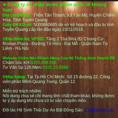
►Công ty cổ phần dược phẩm quốc tế Hoàng
Sơn
Địa chỉ ĐKKD:
Thôn Tân Thành, Xã Tân Mỹ, Huyện Chiêm
Hóa, Tỉnh Tuyên Quang
Giấy ĐKKD số:
5000860685 do sở kế hoạch và đầu tư tỉnh
Tuyên Quang cấp lần đầu ngày 23/11/2018.
®Địa điểm kd, VPDD:
Tầng 2 Tòa Nhà B2 Chung Cư
Roman Plaza - Đường Tố Hữu - Đại Mỗ - Quận Nam Từ
Liêm - Hà Nội
Website Chăm Sóc Khách Hàng Của Hệ Thống Kinh Doanh DS
Chăm Sóc KH
0335.898.898
Tư Vấn Sp 12h Men:
0335.23.8888
®kho hàng:
Tại Tp.Hồ Chí Minh: Số 15 đường 22, Công
viên phần Mềm Quang Trung, Quận 12
Miễn trừ trách nhiệm
Nội dung chia sẻ chỉ mang tính chất tham khảo, không được
tự ý áp dụng khi chưa có tư vấn chuyên môn.
Đối tác Hệ Sinh Thái Dự Án Bất Động Sản:
ClickHomes.Vn