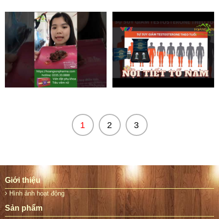
1
2
3
Giới thiệu
Hình ảnh hoạt động
Sản phẩm