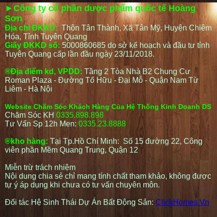
►Công ty cổ phần dược phẩm quốc tế Hoàng
Sơn
Địa chỉ ĐKKD:
Thôn Tân Thành, Xã Tân Mỹ, Huyện Chiêm
Hóa, Tỉnh Tuyên Quang
Giấy ĐKKD số:
5000860685 do sở kế hoạch và đầu tư tỉnh
Tuyên Quang cấp lần đầu ngày 23/11/2018.
®Địa điểm kd, VPDD:
Tầng 2 Tòa Nhà B2 Chung Cư
Roman Plaza - Đường Tố Hữu - Đại Mỗ - Quận Nam Từ
Liêm - Hà Nội
Website Chăm Sóc Khách Hàng Của Hệ Thống Kinh Doanh DS
Chăm Sóc KH
0335.898.898
Tư Vấn Sp 12h Men:
0335.23.8888
®kho hàng:
Tại Tp.Hồ Chí Minh: Số 15 đường 22, Công
viên phần Mềm Quang Trung, Quận 12
Miễn trừ trách nhiệm
Nội dung chia sẻ chỉ mang tính chất tham khảo, không được
tự ý áp dụng khi chưa có tư vấn chuyên môn.
Đối tác Hệ Sinh Thái Dự Án Bất Động Sản:
ClickHomes.Vn