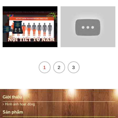
1
2
3
Giới thiệu
Hình ảnh hoạt động
Sản phẩm