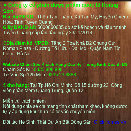
►Công ty cổ phần dược phẩm quốc tế Hoàng
Sơn
Địa chỉ ĐKKD:
Thôn Tân Thành, Xã Tân Mỹ, Huyện Chiêm
Hóa, Tỉnh Tuyên Quang
Giấy ĐKKD số:
5000860685 do sở kế hoạch và đầu tư tỉnh
Tuyên Quang cấp lần đầu ngày 23/11/2018.
®Địa điểm kd, VPDD:
Tầng 2 Tòa Nhà B2 Chung Cư
Roman Plaza - Đường Tố Hữu - Đại Mỗ - Quận Nam Từ
Liêm - Hà Nội
Website Chăm Sóc Khách Hàng Của Hệ Thống Kinh Doanh DS
Chăm Sóc KH
0335.898.898
Tư Vấn Sp 12h Men:
0335.23.8888
®kho hàng:
Tại Tp.Hồ Chí Minh: Số 15 đường 22, Công
viên phần Mềm Quang Trung, Quận 12
Miễn trừ trách nhiệm
Nội dung chia sẻ chỉ mang tính chất tham khảo, không được
tự ý áp dụng khi chưa có tư vấn chuyên môn.
Đối tác Hệ Sinh Thái Dự Án Bất Động Sản:
ClickHomes.Vn