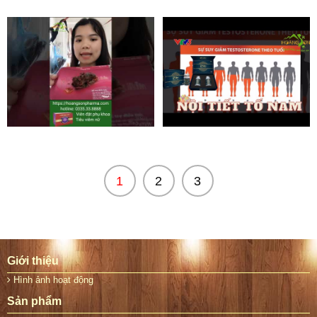
1
2
3
Giới thiệu
Hình ảnh hoạt động
Sản phẩm